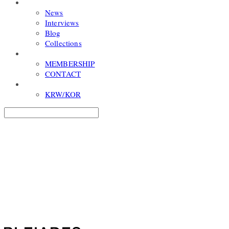
WORLD
News
Interviews
Blog
Collections
COMMUNITY
MEMBERSHIP
CONTACT
USD/ENG
KRW/KOR
Search
검색
Log In
로그인
Cart
장바구니
PLEIADES