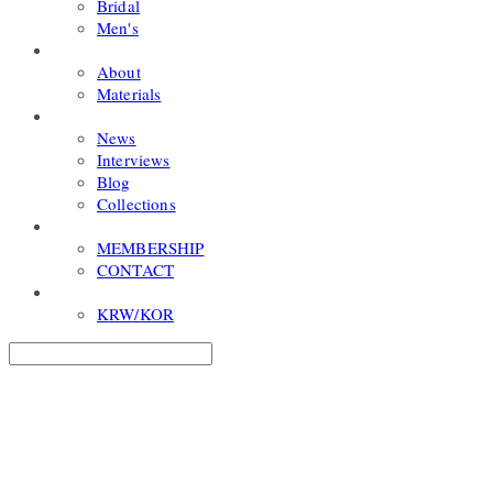
Bridal
Men's
ABOUT
About
Materials
WORLD
News
Interviews
Blog
Collections
COMMUNITY
MEMBERSHIP
CONTACT
USD/ENG
KRW/KOR
Search
검색
Log In
로그인
Cart
장바구니