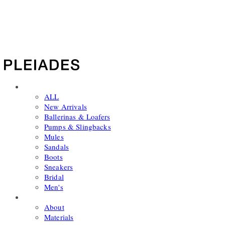
PLEIADES
SHOP
ALL
New Arrivals
Ballerinas & Loafers
Pumps & Slingbacks
Mules
Sandals
Boots
Sneakers
Bridal
Men's
ABOUT
About
Materials