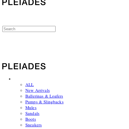
PLEIADES
SHOP
ALL
New Arrivals
Ballerinas & Loafers
Pumps & Slingbacks
Mules
Sandals
Boots
Sneakers